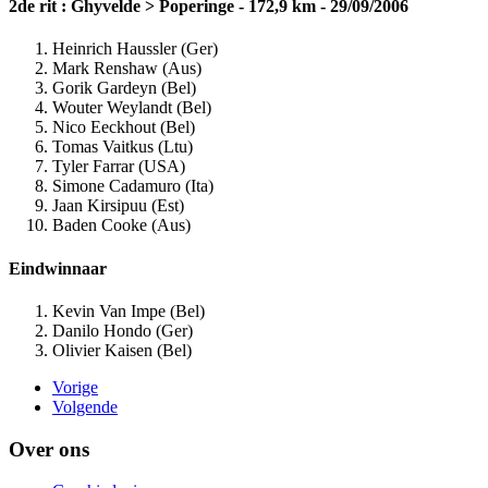
2de rit : Ghyvelde > Poperinge - 172,9 km - 29/09/2006
Heinrich Haussler (Ger)
Mark Renshaw (Aus)
Gorik Gardeyn (Bel)
Wouter Weylandt (Bel)
Nico Eeckhout (Bel)
Tomas Vaitkus (Ltu)
Tyler Farrar (USA)
Simone Cadamuro (Ita)
Jaan Kirsipuu (Est)
Baden Cooke (Aus)
Eindwinnaar
Kevin Van Impe (Bel)
Danilo Hondo (Ger)
Olivier Kaisen (Bel)
Vorige
Volgende
Over ons